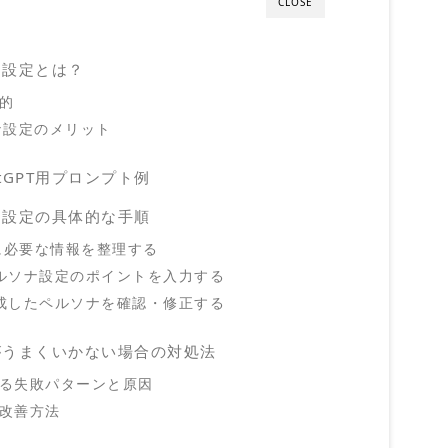
CLOSE
ナ設定とは？
的
ソナ設定のメリット
tGPT用プロンプト例
ソナ設定の具体的な手順
に必要な情報を整理する
にペルソナ設定のポイントを入力する
が作成したペルソナを確認・修正する
定がうまくいかない場合の対処法
る失敗パターンと原因
改善方法